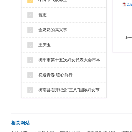
3
2
曾志
4
金奶奶的高兴事
5
上一
王庆玉
6
衡阳市第十五次妇女代表大会市本
7
级代表人选公示
初遇青春 暖心前行
8
衡南县召开纪念“三八”国际妇女节
9
106周年暨2016妇女工作会
相关网站