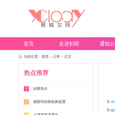
首页
走进妇联
通知公
当前位置：
首页
>
公告
> 正文
热点推荐
妇联简介
1
衡阳市妇联机构设置
2
2
衡
小满节气谈养生