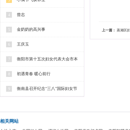
3
曾志
4
金奶奶的高兴事
5
上一篇：
蒸湘区妇
王庆玉
6
衡阳市第十五次妇女代表大会市本
7
级代表人选公示
初遇青春 暖心前行
8
衡南县召开纪念“三八”国际妇女节
9
106周年暨2016妇女工作会
相关网站