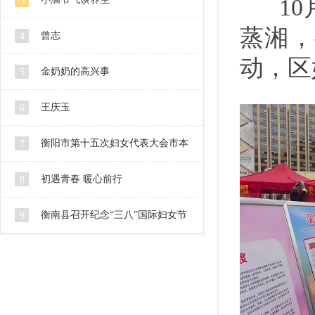
10月
3
蒸湘，
曾志
4
动，区
金奶奶的高兴事
5
王庆玉
6
衡阳市第十五次妇女代表大会市本
7
级代表人选公示
初遇青春 暖心前行
8
衡南县召开纪念“三八”国际妇女节
9
106周年暨2016妇女工作会