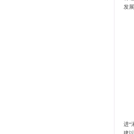
发
进
建