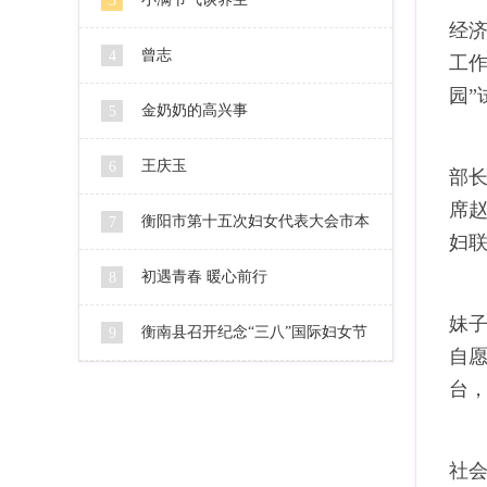
3
经
曾志
4
工作
园”
金奶奶的高兴事
5
王庆玉
6
部
席
衡阳市第十五次妇女代表大会市本
7
妇
级代表人选公示
初遇青春 暖心前行
8
妹子
衡南县召开纪念“三八”国际妇女节
9
自
106周年暨2016妇女工作会
台
社会