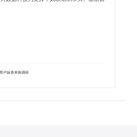
席卢妹香来衡调研