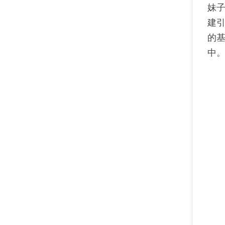
妹子
建
的
中