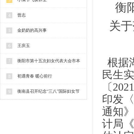
3
衡
曾志
4
关于
金奶奶的高兴事
5
王庆玉
6
根据
衡阳市第十五次妇女代表大会市本
7
民生
级代表人选公示
初遇青春 暖心前行
8
〔202
衡南县召开纪念“三八”国际妇女节
9
印发
106周年暨2016妇女工作会
通知
计局