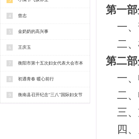
3
第一部
曾志
4
一、
金奶奶的高兴事
5
二、
王庆玉
6
第二部
衡阳市第十五次妇女代表大会市本
7
一、
级代表人选公示
初遇青春 暖心前行
8
二、
衡南县召开纪念“三八”国际妇女节
9
三、
106周年暨2016妇女工作会
四、