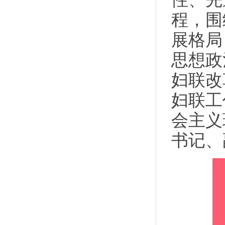
程，围
展格局
思想政
妇联改
妇联工
会主义
书记、