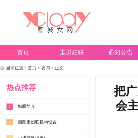
首页
走进妇联
通知公告
当前位置：
首页
>
要闻
> 正文
热点推荐
把广
会
妇联简介
1
衡阳市妇联机构设置
2
小满节气谈养生