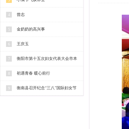
3
曾志
4
金奶奶的高兴事
5
王庆玉
6
衡阳市第十五次妇女代表大会市本
7
级代表人选公示
初遇青春 暖心前行
8
衡南县召开纪念“三八”国际妇女节
9
106周年暨2016妇女工作会