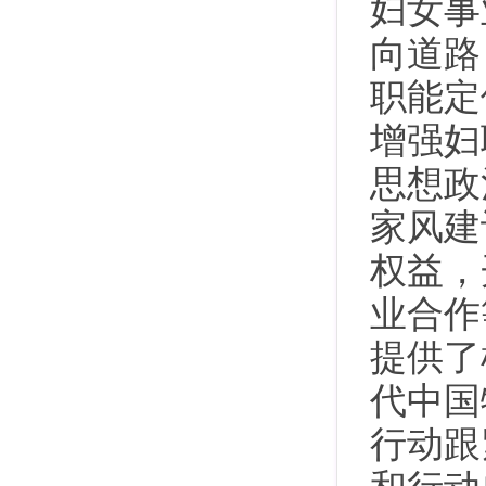
妇女事
向道路
职能定
增强妇
思想政
家风建
权益，
业合作
提供了
代中国
行动跟