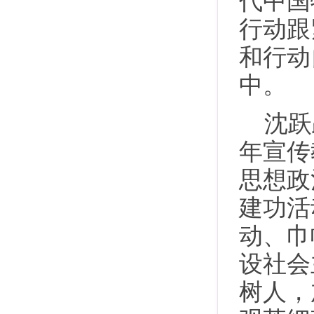
代中国
行动跟
和行动
中。
沈跃
年宣传
思想政
建功活
动、巾
设社会
树人，