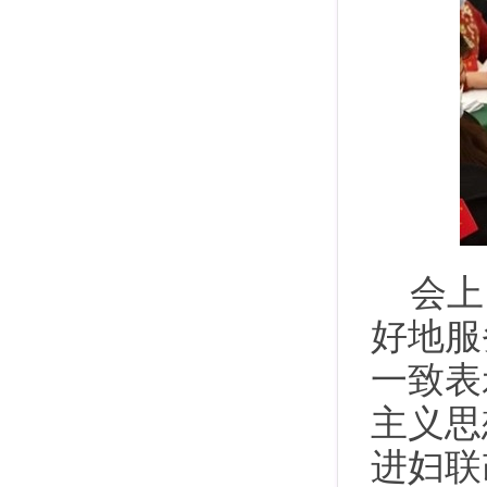
会上
好地服
一致表
主义思
进妇联