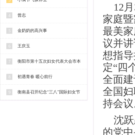
3
12
曾志
4
家庭暨
最美家
金奶奶的高兴事
5
议并讲
王庆玉
6
想指导
衡阳市第十五次妇女代表大会市本
7
定“四
全面建
级代表人选公示
初遇青春 暖心前行
8
全国妇
衡南县召开纪念“三八”国际妇女节
9
持会议
106周年暨2016妇女工作会
沈跃
的党中