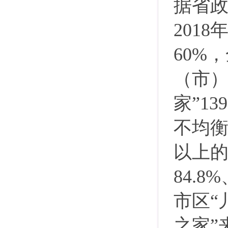
据省政
201
60%
（市
家
”
13
不均衡
以上的
84.8
市区“
之家”