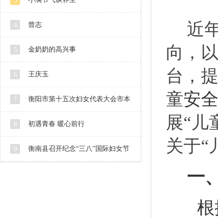
3
近
曾志
4
向，
金奶奶的高兴事
5
台，
王庆玉
6
童
安
衡阳市第十五次妇女代表大会市本
7
展
“儿
级代表人选公示
初遇青春 暖心前行
8
关于“
衡南县召开纪念“三八”国际妇女节
9
一
106周年暨2016妇女工作会
根