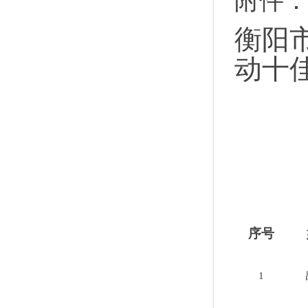
附件
衡阳
动十
序号
1