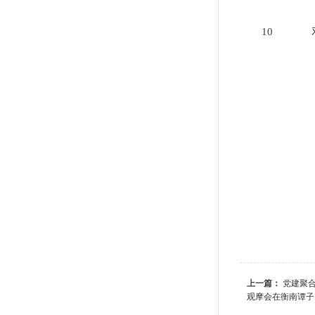
10
上一篇：
党建聚合
观摩会在衡南谭子