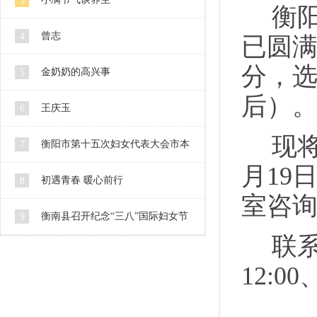
3
衡
曾志
4
已圆
分，选
金奶奶的高兴事
5
后）
王庆玉
6
现
衡阳市第十五次妇女代表大会市本
7
月19
级代表人选公示
初遇青春 暖心前行
8
室咨
衡南县召开纪念“三八”国际妇女节
9
联
106周年暨2016妇女工作会
12:00