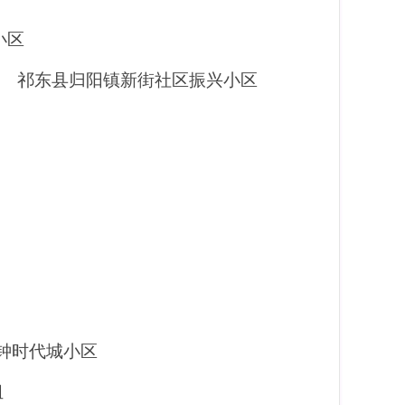
小区
 祁东县归阳镇新街社区振兴小区
钟时代城小区
组