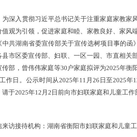
为深入贯彻习近平总书记关于注重家庭家教家
价值观为引领
，
促进家庭和睦、家教良好、家风
《中共湖南省委宣传部关于宣传选树项目事的函
各县市区
委宣传部、
妇联、一区一园、市直相关
宣传部，曾伟伟家庭等
30
户家庭拟评为
2025
年衡
工作日。公示时间从
2025
年
11
月
26
日至
2025
年
1
，请于
2025
年
12
月
2
日前向市妇联家庭和儿童工作
信来访接待机构：湖南省衡阳市妇联家庭和儿童工