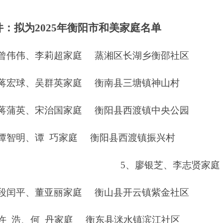
件：拟为
2025
年衡阳市和美家庭名单
曾伟伟、李莉超家庭 蒸湘区长湖乡衡邵社区
蒋宏球、吴群英家庭 衡南县三塘镇神山村
蒋蒲英、宋治国家庭 衡阳县西渡镇中央公园
谭智明、谭 巧家庭 衡阳县西渡镇振兴村
5
、廖银芝、李志贤家庭
段闰平、董亚丽家庭 衡山县开云镇紫金社区
许 浩、何 丹家庭 衡东县洣水镇滨江社区