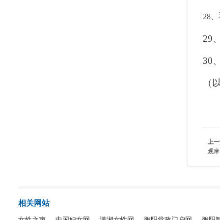
28
、
29
30
（
上一
观摩
相关网站
女性之声
中国妇女网
潇湘女性网
衡阳党政门户网
衡阳