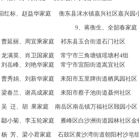
阳红标、赵益华家庭 衡东县洣水镇嘉兴社区嘉兴园
9
、蒋衡生、全韶春家庭
、曹延丽、周宜乘家庭 祁东县玉合街道石门社区
、龙满英、肖卫国家庭
常宁市三角塘镇瑶塘村
4
组
、刘岳峰、刘艳华家庭
常宁市宜阳街道嵩宜社区
、
曹秀娟
、刘新华家庭 耒阳市五里牌街道栖凤园社区
、梁春兰、谢高成家庭 耒阳市蔡子池街道聂州社区
、吴 迁、胡 果家庭 南岳区南岳镇万福社区颐园小区
、鄢小菊、李玉轮家庭 雁峰区白沙洲街道园林社区金
、杨 芳、梁小君家庭 石鼓区黄沙湾街道朝阳村沙皂