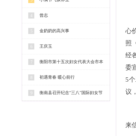
3
曾志
4
心
金奶奶的高兴事
5
照
王庆玉
6
经
衡阳市第十五次妇女代表大会市本
7
委
级代表人选公示
初遇青春 暖心前行
8
5
个
议
衡南县召开纪念“三八”国际妇女节
9
106周年暨2016妇女工作会
来