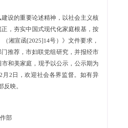
风建设的重要论述精神
，
以社会主义核
端正
，
夯实中国式现代化家庭根基
，按
》（湘宣函
[2025]14
号）
》文件要求，
部门推荐，市妇联党组研究，并报经市
阳市和美家庭，现予以公示，公示期为
2
月
2
日，欢迎社会各界监督。如有异
部反映。
作部