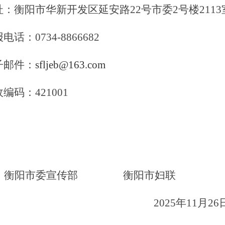
址：衡阳市华新开发区延安路
22
号市委
2
号楼
2113
报电话：
0734-8866682
子邮件：
sfljeb@163.com
政编码：
421001
衡阳市委宣传部 衡阳市妇联
2025
年
11
月
26