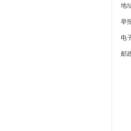
地
举
电
邮