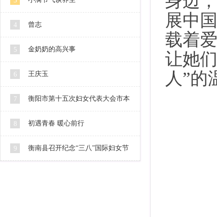
身边
3
展中国
曾志
4
载着
金奶奶的高兴事
5
让她们
人”的
王庆玉
6
衡阳市第十五次妇女代表大会市本
7
级代表人选公示
初遇青春 暖心前行
8
衡南县召开纪念“三八”国际妇女节
9
106周年暨2016妇女工作会