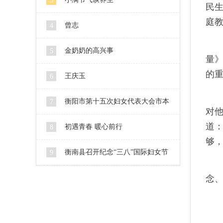
3
民生
庭教
曾志
4
指
金奶奶的高兴事
5
量
的
王庆玉
6
衡阳市第十五次妇女代表大会市本
7
对
道
级代表人选公示
初遇青春 暖心前行
8
够
衡南县召开纪念“三八”国际妇女节
9
106周年暨2016妇女工作会
念