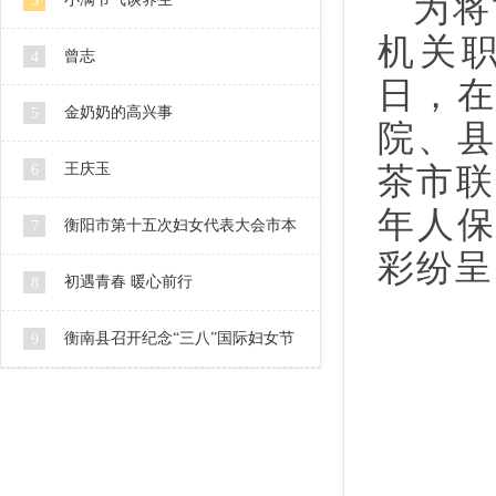
为将
3
机关
曾志
4
日，在
金奶奶的高兴事
5
院、
王庆玉
6
茶市联
年人
衡阳市第十五次妇女代表大会市本
7
彩纷呈
级代表人选公示
初遇青春 暖心前行
8
衡南县召开纪念“三八”国际妇女节
9
106周年暨2016妇女工作会