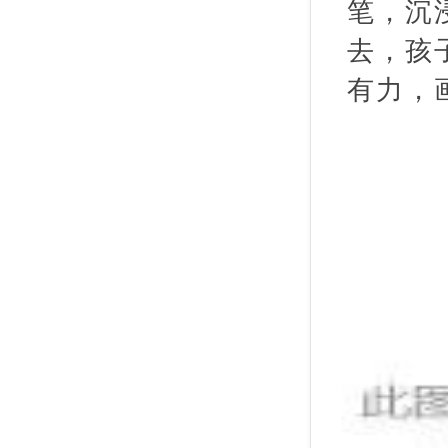
笔，沉
去，孩
有力，