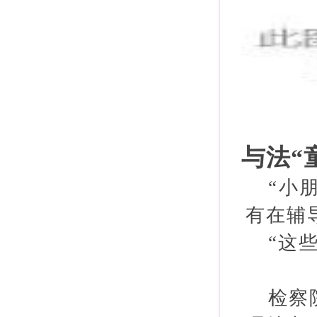
与法“
“小
有在辅
“这
检察