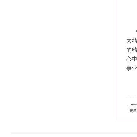
大
的
心
事
上一
观摩