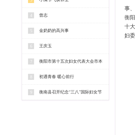
3
事、
曾志
4
衡
十
金奶奶的高兴事
5
妇委
王庆玉
6
衡阳市第十五次妇女代表大会市本
7
级代表人选公示
初遇青春 暖心前行
8
衡南县召开纪念“三八”国际妇女节
9
106周年暨2016妇女工作会