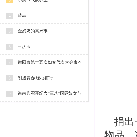
3
曾志
4
金奶奶的高兴事
5
王庆玉
6
衡阳市第十五次妇女代表大会市本
7
级代表人选公示
初遇青春 暖心前行
8
衡南县召开纪念“三八”国际妇女节
9
106周年暨2016妇女工作会
捐出
物品、