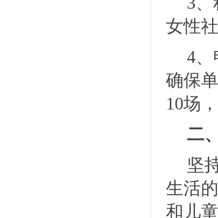
3
女性
4
确保
10场
二
坚
生活
和儿