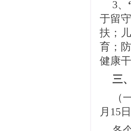
3、
于留
扶；
育；
健康
三
（
月15
各