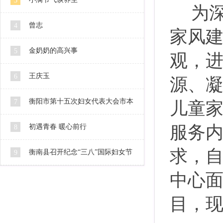
3
为
曾志
4
家风
金奶奶的高兴事
5
观，
王庆玉
6
源、
衡阳市第十五次妇女代表大会市本
7
儿童
级代表人选公示
服务
初遇青春 暖心前行
8
求，
衡南县召开纪念“三八”国际妇女节
9
中心
106周年暨2016妇女工作会
目，