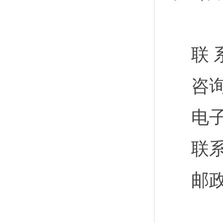
联
咨询
电
联
邮