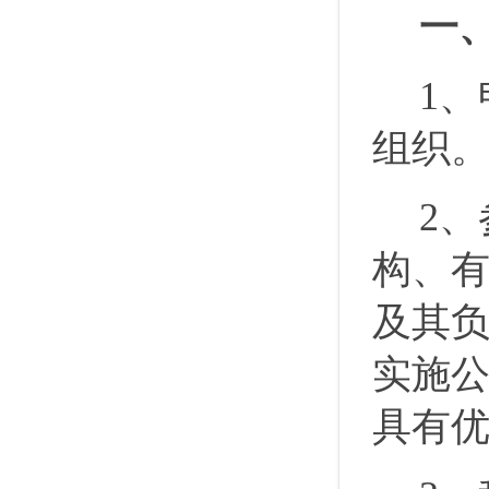
一
1
组织
2
、
构、
及其
实施
具有