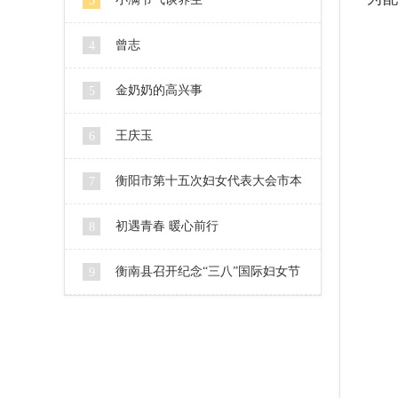
3
曾志
4
金奶奶的高兴事
5
王庆玉
6
衡阳市第十五次妇女代表大会市本
7
级代表人选公示
初遇青春 暖心前行
8
衡南县召开纪念“三八”国际妇女节
9
106周年暨2016妇女工作会