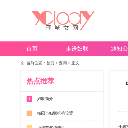
首页
走进妇联
通知公
当前位置：
首页
>
要闻
> 正文
热点推荐
妇联简介
1
衡阳市妇联机构设置
2
为配
小满节气谈养生