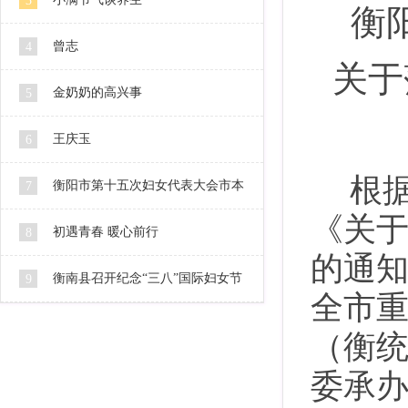
3
衡
曾志
4
关于
金奶奶的高兴事
5
王庆玉
6
根
衡阳市第十五次妇女代表大会市本
7
《关
级代表人选公示
初遇青春 暖心前行
8
的通知
衡南县召开纪念“三八”国际妇女节
9
全市
106周年暨2016妇女工作会
（衡统
委承办