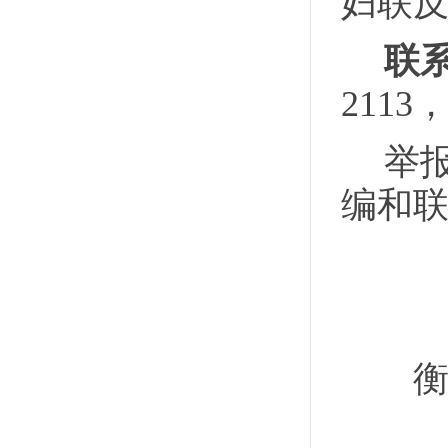
妇联
联
2113
举
编和