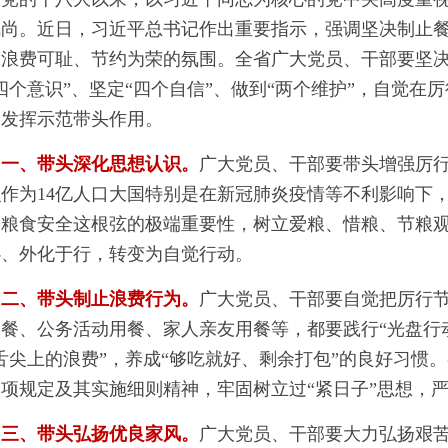
风尚。近日，习近平总书记作出重要指示，强调坚决制止
造浪费可耻、节约为荣的氛围。全省广大党员、干部要坚
四个意识”、坚定“四个自信”、做到“两个维护”，自觉
，发挥示范带头作用。
一、带头深化思想认识。
广大党员、干部要带头增强厉
识作为14亿人口大国特别是在新冠肺炎疫情等不利影响下
家粮食安全这根弦的极端重要性，树立爱粮、惜粮、节粮
心、外化于行，转变为自觉行动。
二、带头制止浪费行为。
广大党员、干部要自觉把厉行
用餐、公务活动用餐、家人亲友用餐等，都要践行“光盘行
舌尖上的浪费”，养成“够吃就好、剩余打包”的良好习惯
八项规定及其实施细则精神，牢固树立过“紧日子”思想，
三、带头弘扬优良家风。
广大党员、干部要大力弘扬艰