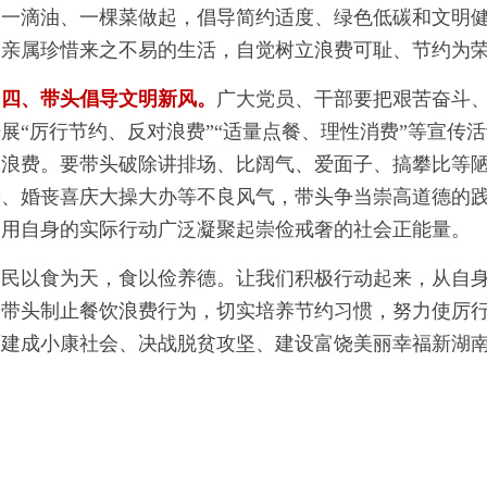
、一滴油、一棵菜做起，倡导简约适度、绿色低碳和文明
、亲属珍惜来之不易的生活，自觉树立浪费可耻、节约为
四、带头倡导文明新风。
广大党员、干部要把艰苦奋斗
展“厉行节约、反对浪费”“适量点餐、理性消费”等宣传
张浪费。要带头破除讲排场、比阔气、爱面子、搞攀比等
费、婚丧喜庆大操大办等不良风气，带头争当崇高道德的
，用自身的实际行动广泛凝聚起崇俭戒奢的社会正能量。
民以食为天，食以俭养德。让我们积极行动起来，从自
，带头制止餐饮浪费行为，切实培养节约习惯，努力使厉
面建成小康社会、决战脱贫攻坚、建设富饶美丽幸福新湖