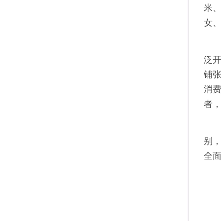
米
女
泛开
铺
消
者
别
全