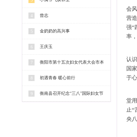
3
会
曾志
4
营
强“
金奶奶的高兴事
5
率
王庆玉
6
认
衡阳市第十五次妇女代表大会市本
7
国
于
级代表人选公示
初遇青春 暖心前行
8
衡南县召开纪念“三八”国际妇女节
9
堂
106周年暨2016妇女工作会
止“
央