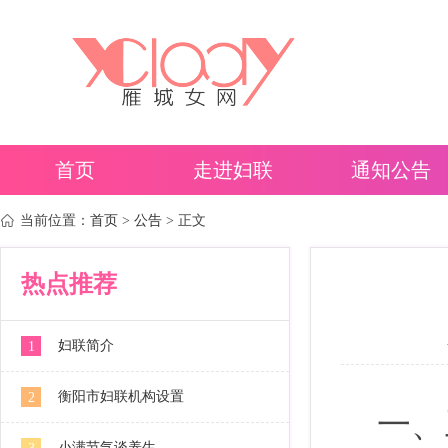
首页
走进妇联
通知公告
当前位置：
首页
>
公告
> 正文
热点推荐
妇联简介
1
衡阳市妇联机构设置
2
一、
小满节气谈养生