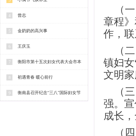
3
（一
曾志
4
章程》
作，联
金奶奶的高兴事
5
王庆玉
6
（二
镇妇女
衡阳市第十五次妇女代表大会市本
7
文明家
级代表人选公示
初遇青春 暖心前行
8
（三
衡南县召开纪念“三八”国际妇女节
9
强。宣
106周年暨2016妇女工作会
成长，
（四