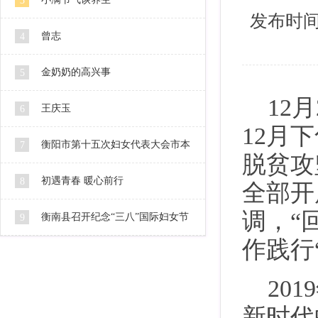
3
发布时间：2
曾志
4
金奶奶的高兴事
5
12
王庆玉
6
12月
衡阳市第十五次妇女代表大会市本
7
脱贫攻
级代表人选公示
初遇青春 暖心前行
8
全部开
调，“
衡南县召开纪念“三八”国际妇女节
9
作践行
106周年暨2016妇女工作会
20
新时代