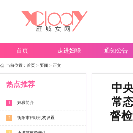
首页
走进妇联
通知公告
当前位置：
首页
>
要闻
> 正文
热点推荐
中
常
妇联简介
1
督检
衡阳市妇联机构设置
2
小满节气谈养生