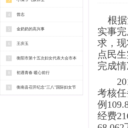
3
曾志
4
根据
实事完
金奶奶的高兴事
5
求，现
王庆玉
6
点民生
衡阳市第十五次妇女代表大会市本
7
完成情
级代表人选公示
初遇青春 暖心前行
8
201
衡南县召开纪念“三八”国际妇女节
9
考核任
例10
106周年暨2016妇女工作会
经费21
68.0