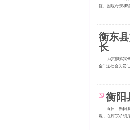
庭、困境母亲和
带...
衡东县
长
为贯彻落实全
全”“送社会关爱
衡阳
近日，衡阳
境，在库宗桥镇
赠送体育...