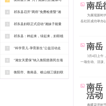
3
南岳
幸福”大型公益活动
祁东县召开“两癌”免费检查暨“湘
4
为展现新时代
岳社区成功举办以
女关爱保”工作推进会
祁东县妇联正式启动“湘妹子能量
5
家园”活动
祁东县：种起来，绿起来，妇联植
6
南岳
树活动干起来！
“科学育儿·孕育新生”公益活动走
7
3月4日上
进蒸湘
“湘女关爱保”纳入衡阳慈善民生项
8
一场生动、活泼、
幕。...
目
衡阳市、衡南县、岐山镇三级妇联
9
联合开展“爱心妈妈”暑期儿童关爱服务
南岳
活动
活动
春暖花开时