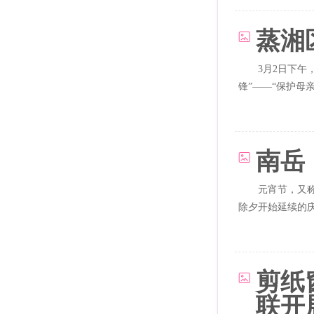
蒸湘
3月2日下午
锋”——“保护
者...
南岳
元宵节，又
除夕开始延续的庆
实...
剪纸
联开