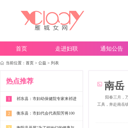
首页
走进妇联
通知公告
当前位置：
首页
>
公益
> 列表
热点推荐
南岳
阳春三月，
祁东县：市妇幼保健院专家来祁进
1
工具，奔赴南岳
为...
行“两癌”检查技术指导
衡东县：市妇代会代表阳芳将100
2
套医用防护服送到衡东县疾控中心
衡阳县开展“为了姐妹们的健康与