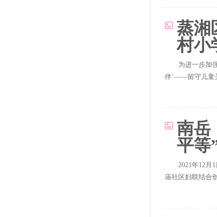
蒸湘
村小
为进一步加
伴’——留守儿
镇东阳小...
南岳
平等
2021年1
庙社区妇联结合创